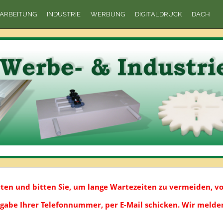
ARBEITUNG
INDUSTRIE
WERBUNG
DIGITALDRUCK
DACH
iten und bitten Sie, um lange Wartezeiten zu vermeiden, v
ngabe Ihrer Telefonnummer, per E-Mail schicken. Wir meld